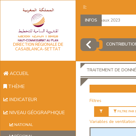
Comptes régionaux 2023
INFOS
CONTRIBUTION
DIRECTION RÉGIONALE DE
CASABLANCA-SETTAT
TRAITEMENT DE DONN
ACCUEIL
THÈME
INDICATEUR
Filtres
FILTRE PAR
NIVEAU GÉOGRAPHIQUE
Variables de ventilation
NATIONAL