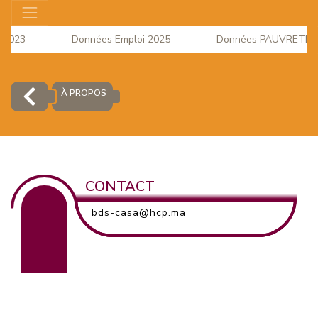
 2023
Données Emploi 2025
Données PAUVRETE 202
 la Consommation du mois d'Avril 2026 est disponible
À PROPOS
CONTACT
bds-casa@hcp.ma
EUR