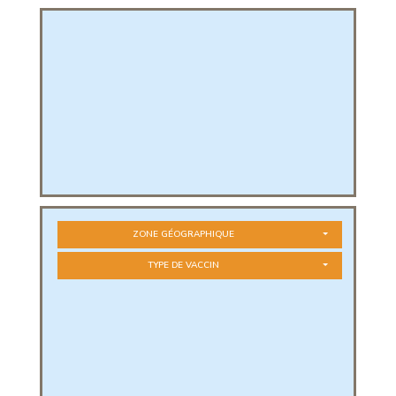
PHIQUE
L
L
ZONE GÉOGRAPHIQUE
TYPE DE VACCIN
T