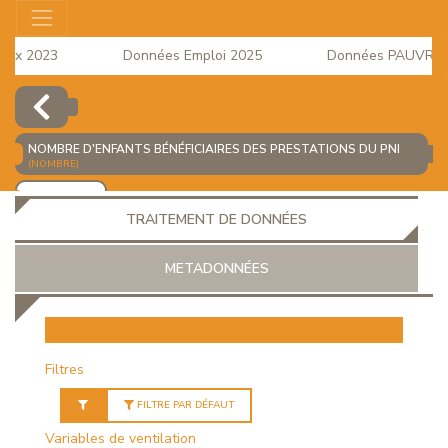
ux 2023
Données Emploi 2025
Données PAUVRETE 2
 à la Consommation du mois d'Avril 2026 est disponible
NOMBRE D'ENFANTS BÉNÉFICIAIRES DES PRESTATIONS DU PNI
(NOMBRE)
AJOUTER
TRAITEMENT DE DONNÉES
METADONNÉES
EUR
Filtres
FILTRE PAR DÉFAUT
Variables de ventilation