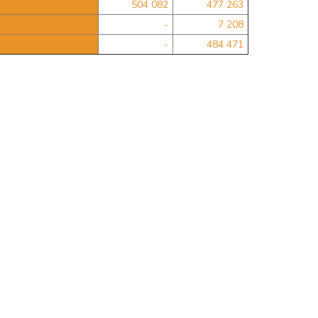
504 082
477 263
-
7 208
-
484 471