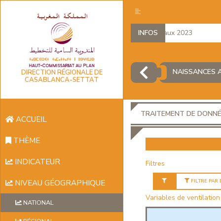
Comptes régionaux 2023
INFOS
D
NAISSANCES A
DIRECTION RÉGIONALE DE
CASABLANCA-SETTAT
TRAITEMENT DE DONN
ACCUEIL
THÈME
INDICATEUR
Filtres
FILTRE PAR
NIVEAU GÉOGRAPHIQUE
Variables de ventilation
NATIONAL