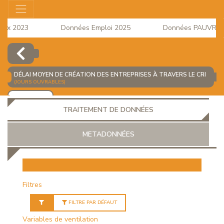
ux 2023
Données Emploi 2025
Données PAUVRETE 2
 à la Consommation du mois d'Avril 2026 est disponible
DÉLAI MOYEN DE CRÉATION DES ENTREPRISES À TRAVERS LE CRI
(JOURS OUVRABLES)
AJOUTER
TRAITEMENT DE DONNÉES
METADONNÉES
EUR
Filtres
FILTRE PAR DÉFAUT
Variables de ventilation