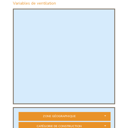
Variables de ventilation
PHIQUE
L
L
ZONE GÉOGRAPHIQUE
T
CATÉGORIE DE CONSTRUCTION