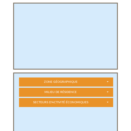
PHIQUE
L
L
ZONE GÉOGRAPHIQUE
MILIEU DE RÉSIDENCE
SECTEURS D'ACTIVITÉ ÉCONOMIQUES
T