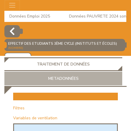
Données Emploi 2025
Données PAUVRETE 2024 sont dis
Comptes régionaux 2023
EFFECTIF DES ETUDIANTS 3ÈME CYCLE (INSTITUTS ET ÉCOLES)
(NOMBRE)
AJOUTER
TRAITEMENT DE DONNÉES
METADONNÉES
EUR
Filtres
Variables de ventilation