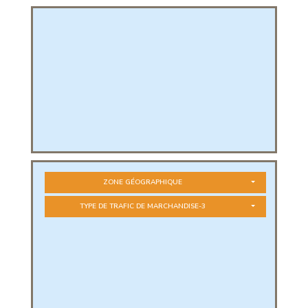
PHIQUE
L
L
ZONE GÉOGRAPHIQUE
TYPE DE TRAFIC DE MARCHANDISE-3
T