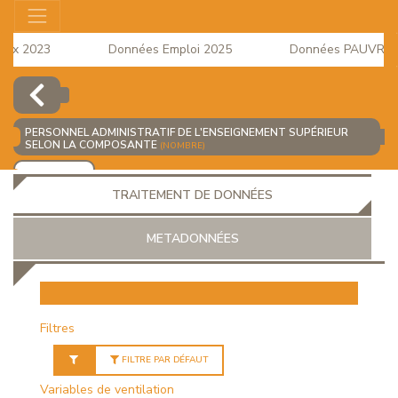
ux 2023
Données Emploi 2025
Données PAUVRETE 2
 à la Consommation du mois d'Avril 2026 est disponible
PERSONNEL ADMINISTRATIF DE L'ENSEIGNEMENT SUPÉRIEUR
SELON LA COMPOSANTE
(NOMBRE)
AJOUTER
TRAITEMENT DE DONNÉES
METADONNÉES
EUR
Filtres
FILTRE PAR DÉFAUT
Variables de ventilation