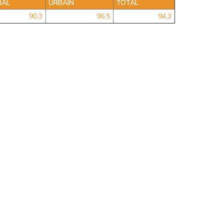
RAL
URBAIN
TOTAL
90,3
96,5
94,3