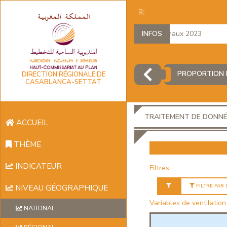
Comptes régionaux 2023
INFOS
PROPORTION 
DIRECTION RÉGIONALE DE
CASABLANCA-SETTAT
TRAITEMENT DE DONN
ACCUEIL
THÈME
INDICATEUR
Filtres
FILTRE PAR
NIVEAU GÉOGRAPHIQUE
Variables de ventilation
NATIONAL