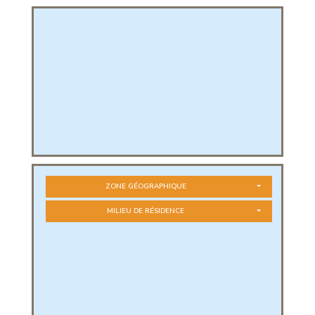
PHIQUE
L
L
ZONE GÉOGRAPHIQUE
MILIEU DE RÉSIDENCE
T