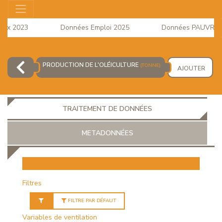
ux 2023
Données Emploi 2025
Données PAUVRETE 2
 à la Consommation du mois d'Avril 2026 est disponible
PRODUCTION DE L'OLÉICULTURE
(TONNE)
AJOUTER
TRAITEMENT DE DONNÉES
METADONNÉES
EUR
Filtres
FILTRE PAR DÉFAUT
Variables de ventilation