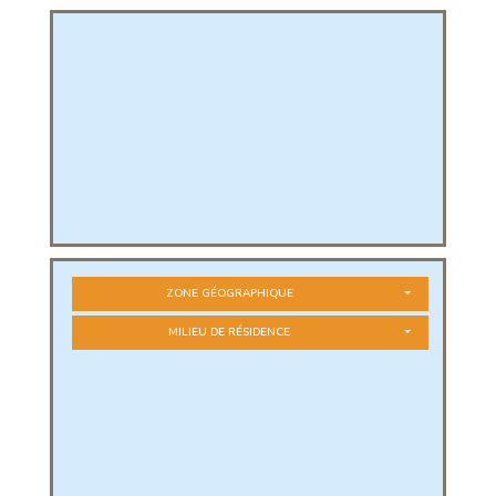
PHIQUE
L
L
ZONE GÉOGRAPHIQUE
MILIEU DE RÉSIDENCE
T