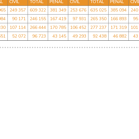
AL
CIVIL
TOTAL
PÉNAL
CIVIL
TOTAL
PÉNAL
CIVI
965
249 357
609 322
381 349
253 676
635 025
385 094
240
984
90 171
246 155
167 419
97 931
265 350
166 893
95
330
107 114
266 444
170 785
106 452
277 237
171 319
101
651
52 072
96 723
43 145
49 293
92 438
46 882
43