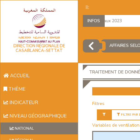
Comptes régionaux 2023
INFOS
D
AFFAIRES SEL
DIRECTION RÉGIONALE DE
CASABLANCA-SETTAT
TRAITEMENT DE DONN
ACCUEIL
THÈME
INDICATEUR
Filtres
FILTRE PAR
NIVEAU GÉOGRAPHIQUE
Variables de ventilation
NATIONAL