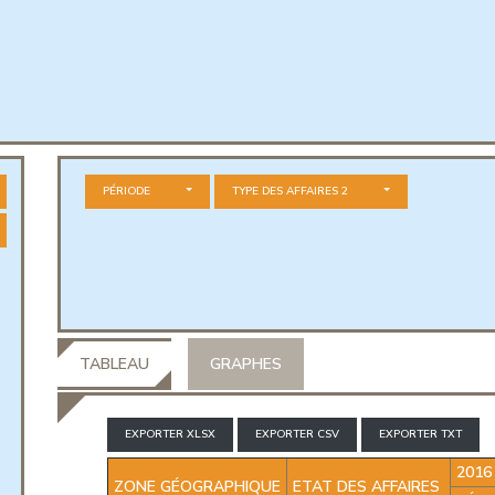
PÉRIODE
TYPE DES AFFAIRES 2
TABLEAU
GRAPHES
EXPORTER XLSX
EXPORTER CSV
EXPORTER TXT
2016
ZONE GÉOGRAPHIQUE
ETAT DES AFFAIRES