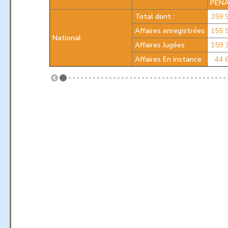
PÉN
Total dont :
359 
Affaires enregistrées
155 
National
Affaires Jugées
159 
Affaires En instance
44 