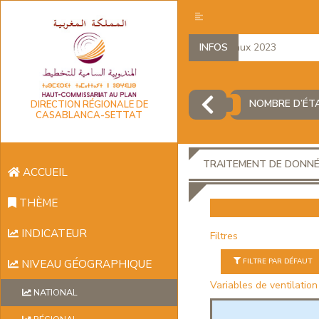
Comptes régionaux 2023
INFOS
D
NOMBRE D’ÉT
DIRECTION RÉGIONALE DE
CASABLANCA-SETTAT
TRAITEMENT DE DONN
ACCUEIL
THÈME
INDICATEUR
Filtres
FILTRE PAR DÉFAUT
NIVEAU GÉOGRAPHIQUE
Variables de ventilation
NATIONAL