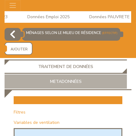
23
Données Emploi 2025
Données PAUVRETE 2024 
Consommation du mois d'Avril 2026 est disponible
MÉNAGES SELON LE MILIEU DE RÉSIDENCE
(EFFECTIF)
AJOUTER
TRAITEMENT DE DONNÉES
METADONNÉES
EUR
Filtres
Variables de ventilation