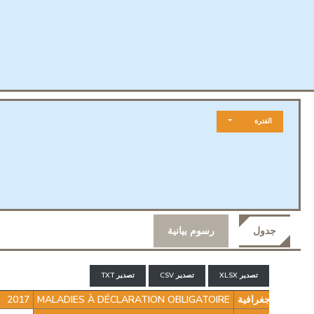
الفترة
MALADIES À DÉC
جدول
رسوم بيانية
تصدير XLSX
تصدير CSV
تصدير TXT
منطقة جغرافية
MALADIES À DÉCLARATION OBLIGATOIRE
2017