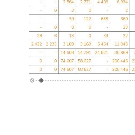
-
-
2 564
2 771
4 409
6 934
-
0
3
0
-
2
-
-
59
122
639
360
-
0
0
0
-
23
28
6
13
0
33
22
2 432
2 233
3 189
3 169
5 454
11 943
-
-
14 608
14 791
24 821
30 969
0
0
74 607
58 627
-
200 446
2
0
0
74 607
58 627
-
200 446
2