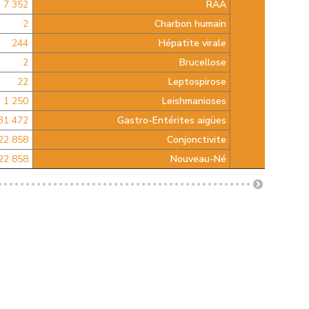
7 352
RAA
2
Charbon humain
244
Hépatite virale
2
Brucellose
وطني
Leptospirose
22
1 250
Leishmanioses
31 472
Gastro-Entérites aigües
22 858
Conjonctivite
22 858
Nouveau-Né