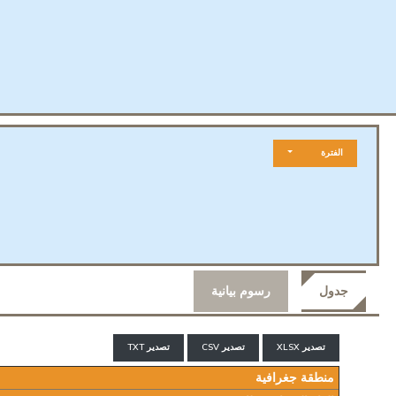
الفترة
جدول
رسوم بيانية
تصدير XLSX
تصدير CSV
تصدير TXT
منطقة جغرافية