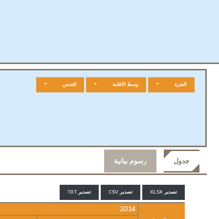
الفترة
وسط الاقامة
الجنس
جدول
رسوم بيانية
تصدير XLSX
تصدير CSV
تصدير TXT
2014