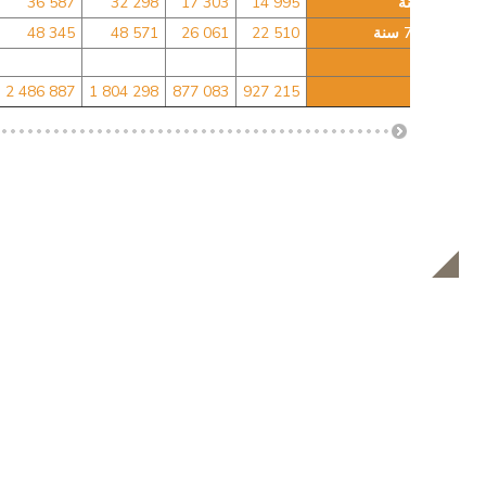
70-74 سنة
14 995
17 303
32 298
36 587
ما فوق 75 سنة
22 510
26 061
48 571
48 345
غير معلن
مجموع
927 215
877 083
1 804 298
2 486 887