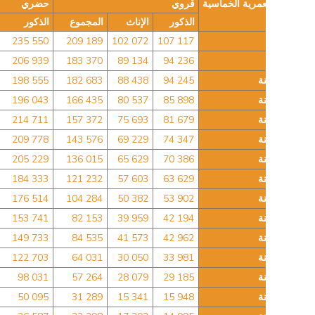
2-الفئة العمرية الخماسية
قروي
حضري
الذكور
الإناث
المجموع
الذكور
0-4 سنة
107 117
102 072
209 189
235 550
5-9 سنة
94 236
89 134
183 370
206 939
10-14 سنة
94 245
88 438
182 683
198 555
15-19 سنة
85 898
80 537
166 435
196 043
20-24 سنة
81 679
75 693
157 372
214 711
25-29 سنة
74 347
69 229
143 576
209 778
30-34 سنة
70 386
65 629
136 015
205 229
35-39 سنة
63 629
57 603
121 232
184 333
40-44 سنة
53 902
50 382
104 284
176 514
45-49 سنة
42 194
39 959
82 153
153 741
50-54 سنة
42 962
41 573
84 535
149 733
55-59 سنة
33 981
30 050
64 031
122 703
60-64 سنة
29 185
28 079
57 264
98 031
65-69 سنة
15 948
15 341
31 289
50 095