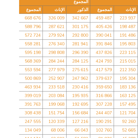
المجموع
الإناث
المجموع
الذكور
الإناث
المجموع
668 676
326 009
342 667
459 487
223 937
588 796
287 621
301 175
405 426
198 487
572 724
279 924
292 800
390 041
191 486
558 281
276 340
281 941
391 846
195 803
595 198
298 808
296 390
437 826
223 115
568 369
284 244
284 125
424 793
215 015
553 594
277 979
275 615
417 579
212 350
500 869
252 907
247 962
379 637
195 304
463 934
233 518
230 416
359 650
183 136
399 019
203 084
195 935
316 866
163 125
391 763
199 068
192 695
307 228
157 495
308 438
151 754
156 684
244 407
121 704
247 555
120 339
127 216
190 291
92 260
134 049
68 006
66 043
102 760
52 665