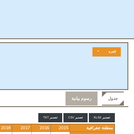
الفترة
جدول
رسوم بيانية
تصدير XLSX
تصدير CSV
تصدير TXT
منطقة جغرافية
2015
2016
2017
2018